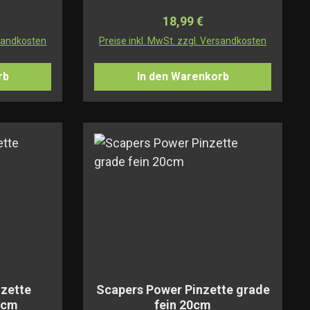
Preis:
Regulärer Preis:
18,99 €
rsandkosten
Preise inkl. MwSt. zzgl. Versandkosten
rb
In den Warenkorb
nzette
Scapers Power Pinzette grade
0cm
fein 20cm