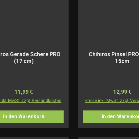
iros Gerade Schere PRO
Chihiros Pinsel PR
(17 cm)
15cm
Regulärer Preis:
Regulärer 
11,99 €
12,99 €
 inkl. MwSt. zzgl. Versandkosten
Preise inkl. MwSt. zzgl. Ve
In den Warenkorb
In den Warenko