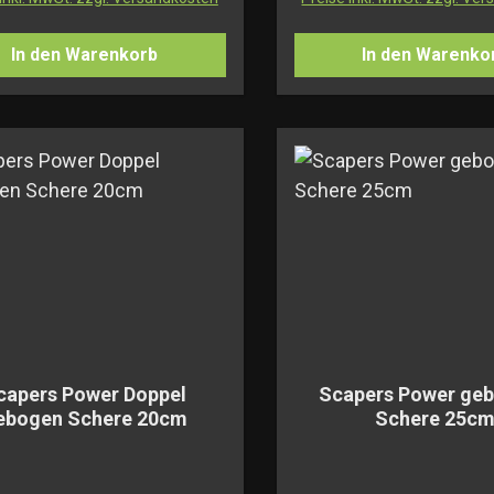
In den Warenkorb
In den Warenko
capers Power Doppel
Scapers Power ge
ebogen Schere 20cm
Schere 25c