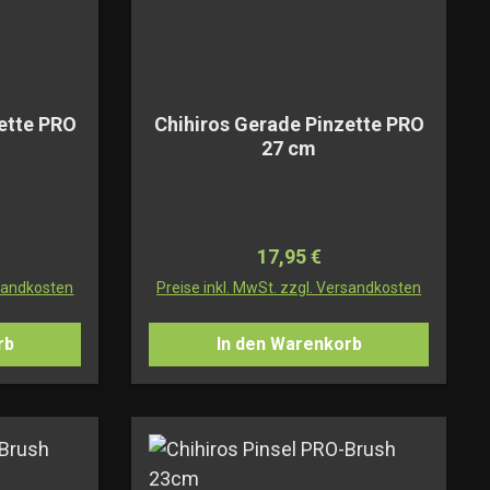
ette PRO
Chihiros Gerade Pinzette PRO
27 cm
Preis:
Regulärer Preis:
17,95 €
rsandkosten
Preise inkl. MwSt. zzgl. Versandkosten
rb
In den Warenkorb