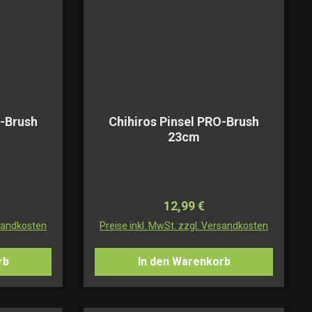
O-Brush
Chihiros Pinsel PRO-Brush
23cm
Preis:
Regulärer Preis:
12,99 €
rsandkosten
Preise inkl. MwSt. zzgl. Versandkosten
rb
In den Warenkorb