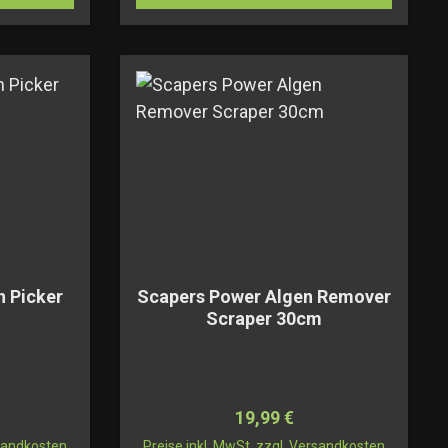
n Picker
Scapers Power Algen Remover
Scraper 30cm
Preis:
Regulärer Preis:
19,99 €
rsandkosten
Preise inkl. MwSt. zzgl. Versandkosten