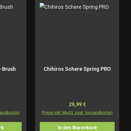
O-Brush
Chihiros Schere Spring PRO
Preis:
Regulärer Preis:
29,99 €
rsandkosten
Preise inkl. MwSt. zzgl. Versandkosten
rb
In den Warenkorb