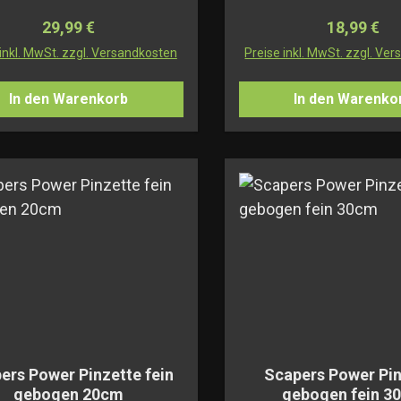
Regulärer Preis:
Regulärer 
29,99 €
18,99 €
 inkl. MwSt. zzgl. Versandkosten
Preise inkl. MwSt. zzgl. Ve
In den Warenkorb
In den Warenko
ers Power Pinzette fein
Scapers Power Pi
gebogen 20cm
gebogen fein 3