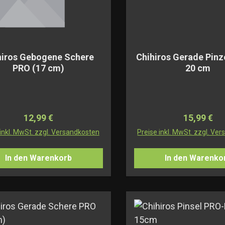
hiros Gebogene Schere
Chihiros Gerade Pinz
PRO (17 cm)
20 cm
Regulärer Preis:
Regulärer 
12,99 €
15,99 €
 inkl. MwSt. zzgl. Versandkosten
Preise inkl. MwSt. zzgl. Ve
In den Warenkorb
In den Warenko