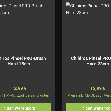
hiros Pinsel PRO-Brush
Chihiros Pinsel PR
Hard 15cm
Hard 23cm
Regulärer Preis:
Regulärer 
12,99 €
12,99 €
 inkl. MwSt. zzgl. Versandkosten
Preise inkl. MwSt. zzgl. Ve
In den Warenkorb
In den Warenko