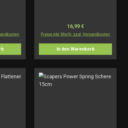
Preis:
Regulärer Preis:
16,99 €
rsandkosten
Preise inkl. MwSt. zzgl. Versandkosten
rb
In den Warenkorb