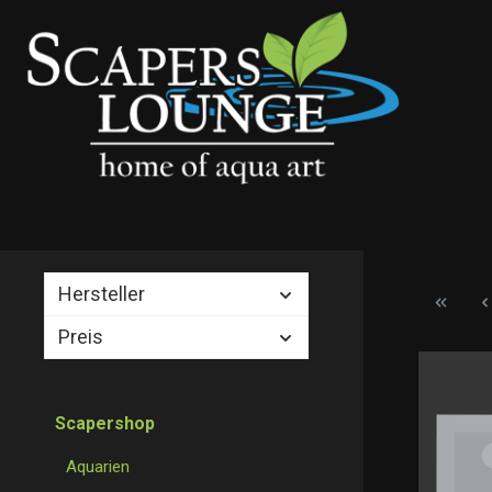
springen
Zur Hauptnavigation springen
Hersteller
Preis
Scapershop
Aquarien