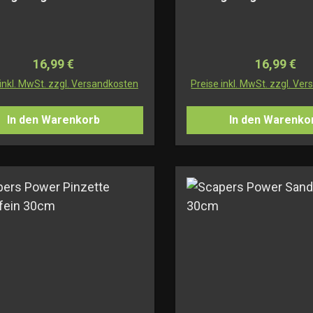
Regulärer Preis:
Regulärer 
16,99 €
16,99 €
 inkl. MwSt. zzgl. Versandkosten
Preise inkl. MwSt. zzgl. Ve
In den Warenkorb
In den Warenko