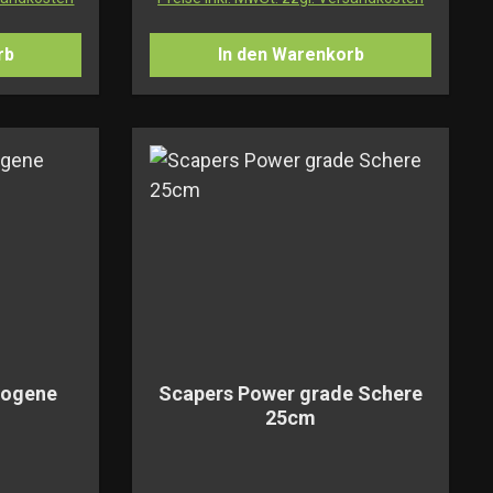
rb
In den Warenkorb
bogene
Scapers Power grade Schere
m
25cm