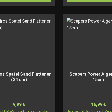
ros Spatel Sand Flattener
Scapers Power Alge
(34 cm)
15cm
Regulärer Preis:
Regulärer 
9,99 €
16,99 €
 inkl. MwSt. zzgl. Versandkosten
Preise inkl. MwSt. zzgl. Ve