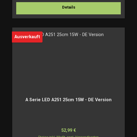
Details
Ausverkauft
A Serie LED A251 25cm 15W - DE Version
Regulärer Preis:
52,99 €