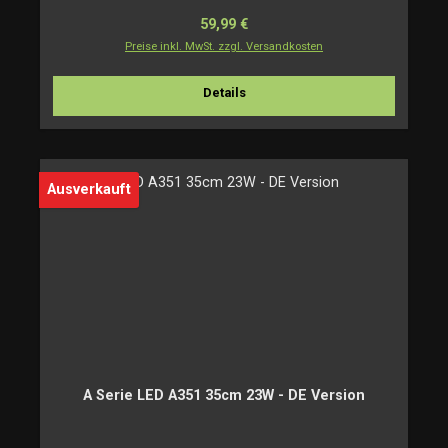
Regulärer Preis:
59,99 €
Preise inkl. MwSt. zzgl. Versandkosten
Details
Ausverkauft
A Serie LED A351 35cm 23W - DE Version