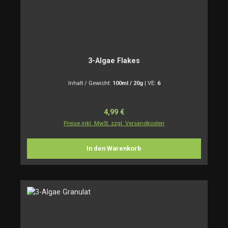
3-Algae Flakes
Inhalt / Gewicht:
100ml / 20g
|
VE:
6
Regulärer Preis:
4,99 €
Preise inkl. MwSt. zzgl. Versandkosten
In den Warenkorb