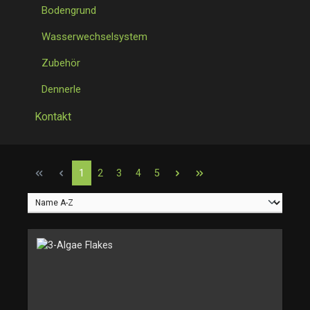
Bodengrund
Wasserwechselsystem
Zubehör
Dennerle
Kontakt
Seite
Seite
Seite
Seite
Seite
1
2
3
4
5