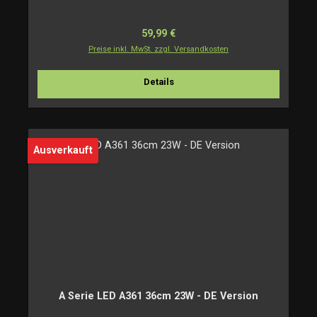
Regulärer Preis:
59,99 €
Preise inkl. MwSt. zzgl. Versandkosten
Details
Ausverkauft
A Serie LED A361 36cm 23W - DE Version