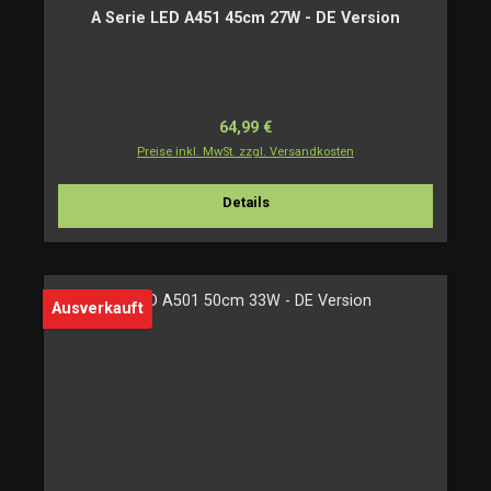
A Serie LED A451 45cm 27W - DE Version
Regulärer Preis:
64,99 €
Preise inkl. MwSt. zzgl. Versandkosten
Details
Ausverkauft