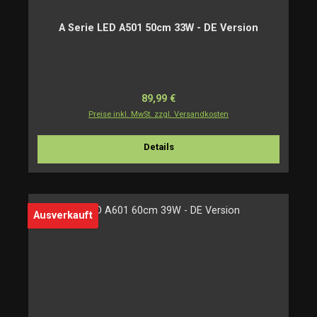
A Serie LED A501 50cm 33W - DE Version
Regulärer Preis:
89,99 €
Preise inkl. MwSt. zzgl. Versandkosten
Details
Ausverkauft