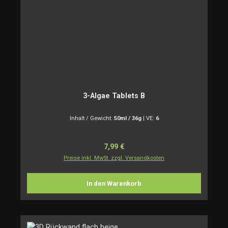
3-Algae Tablets B
Inhalt / Gewicht:
50ml / 36g
|
VE:
6
Regulärer Preis:
7,99 €
Preise inkl. MwSt. zzgl. Versandkosten
In den Warenkorb