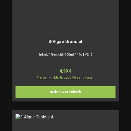
3-Algae Granulat
Inhalt / Gewicht:
100ml / 44g
|
VE:
6
Regulärer Preis:
4,99 €
Preise inkl. MwSt. zzgl. Versandkosten
In den Warenkorb