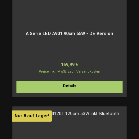
A Serie LED A901 90cm 55W - DE Version
Regulärer Preis:
169,99 €
Preise inkl. MwSt. zzgl. Versandkosten
Details
Nur 8 auf Lager!