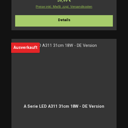
Regulärer Preis:
59,99 €
Preise inkl. MwSt. zzgl. Versandkosten
Details
Ausverkauft
A Serie LED A311 31cm 18W - DE Version