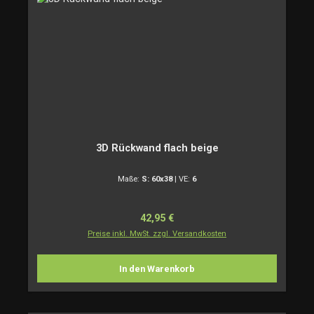
3D Rückwand flach beige
Maße:
S: 60x38
|
VE:
6
Regulärer Preis:
42,95 €
Preise inkl. MwSt. zzgl. Versandkosten
In den Warenkorb