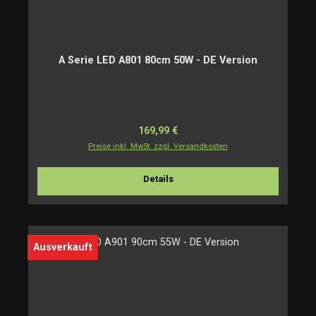
A Serie LED A801 80cm 50W - DE Version
Regulärer Preis:
169,99 €
Preise inkl. MwSt. zzgl. Versandkosten
Details
Ausverkauft