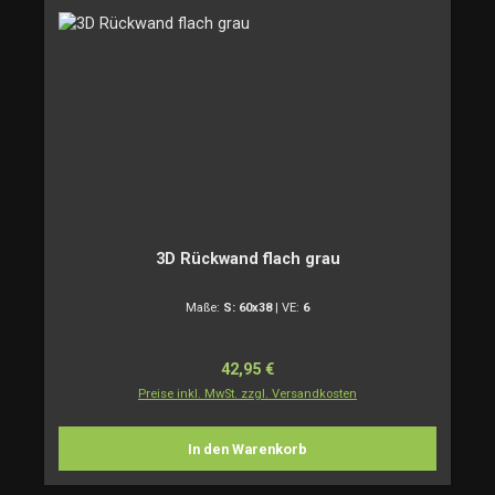
3D Rückwand flach grau
Maße:
S: 60x38
|
VE:
6
Regulärer Preis:
42,95 €
Preise inkl. MwSt. zzgl. Versandkosten
In den Warenkorb