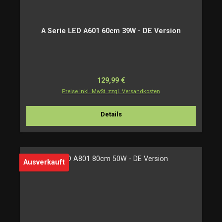
A Serie LED A601 60cm 39W - DE Version
Regulärer Preis:
129,99 €
Preise inkl. MwSt. zzgl. Versandkosten
Details
Ausverkauft