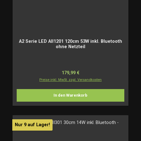
A2 Serie LED AII1201 120cm 53W inkl. Bluetooth
ohne Netzteil
Regulärer Preis:
179,99 €
Preise inkl. MwSt. zzgl. Versandkosten
In den Warenkorb
Nur 9 auf Lager!