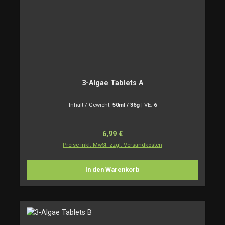
3-Algae Tablets A
Inhalt / Gewicht:
50ml / 36g
|
VE:
6
Regulärer Preis:
6,99 €
Preise inkl. MwSt. zzgl. Versandkosten
In den Warenkorb