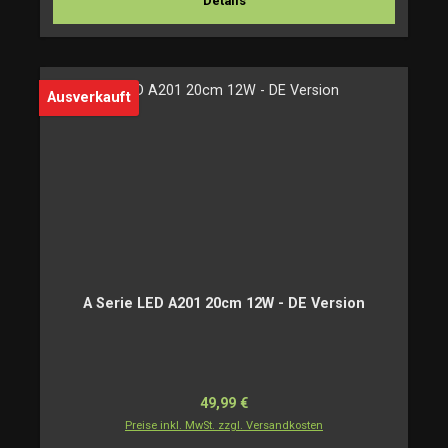
Details
Ausverkauft
A Serie LED A201 20cm 12W - DE Version
Regulärer Preis:
49,99 €
Preise inkl. MwSt. zzgl. Versandkosten