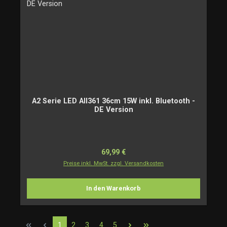
A2 Serie LED AII361 36cm 15W inkl. Bluetooth -
DE Version
Regulärer Preis:
69,99 €
Preise inkl. MwSt. zzgl. Versandkosten
In den Warenkorb
Seite
Seite
Seite
Seite
Seite
1
2
3
4
5