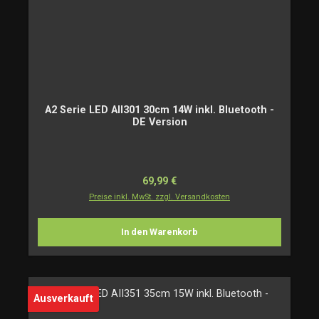
A2 Serie LED AII301 30cm 14W inkl. Bluetooth -
DE Version
Regulärer Preis:
69,99 €
Preise inkl. MwSt. zzgl. Versandkosten
In den Warenkorb
Ausverkauft