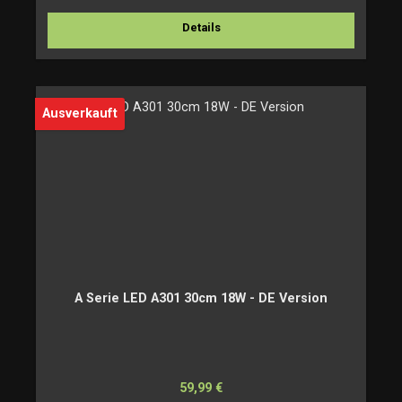
Details
Ausverkauft
A Serie LED A301 30cm 18W - DE Version
Regulärer Preis:
59,99 €