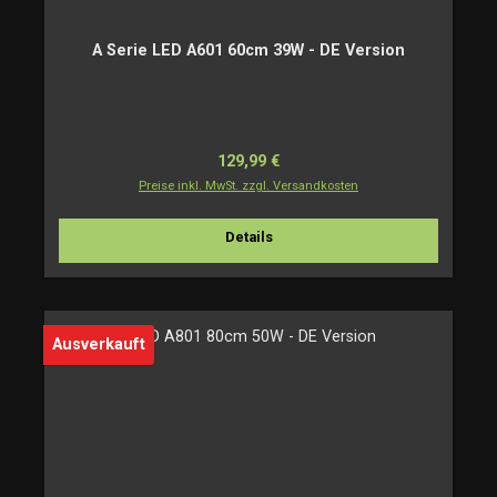
A Serie LED A601 60cm 39W - DE Version
Regulärer Preis:
129,99 €
Preise inkl. MwSt. zzgl. Versandkosten
Details
Ausverkauft