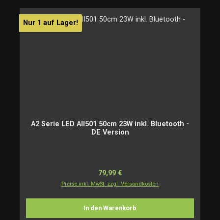
Nur 1 auf Lager!
A2 Serie LED AII501 50cm 23W inkl. Bluetooth -
DE Version
Regulärer Preis:
79,99 €
Preise inkl. MwSt. zzgl. Versandkosten
In den Warenkorb