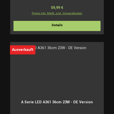
Regulärer Preis:
59,99 €
Preise inkl. MwSt. zzgl. Versandkosten
Details
Ausverkauft
A Serie LED A361 36cm 23W - DE Version