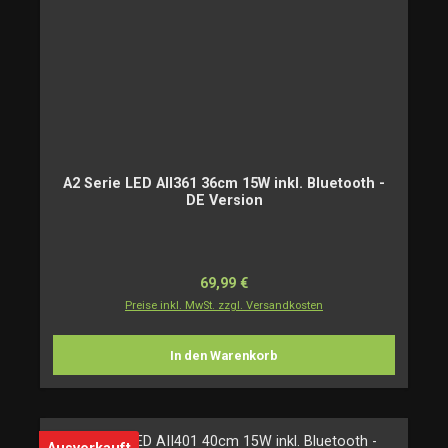
A2 Serie LED AII361 36cm 15W inkl. Bluetooth -
DE Version
Regulärer Preis:
69,99 €
Preise inkl. MwSt. zzgl. Versandkosten
In den Warenkorb