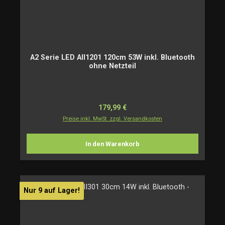
A2 Serie LED AII1201 120cm 53W inkl. Bluetooth
ohne Netzteil
Regulärer Preis:
179,99 €
Preise inkl. MwSt. zzgl. Versandkosten
In den Warenkorb
Nur 9 auf Lager!