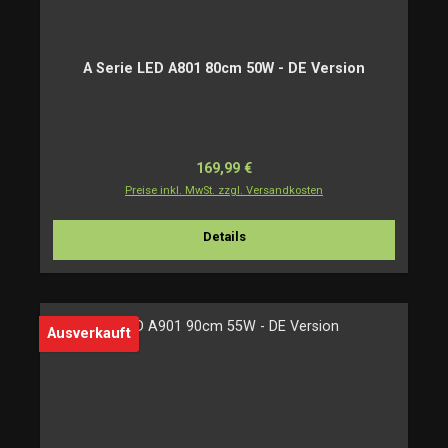
A Serie LED A801 80cm 50W - DE Version
Regulärer Preis:
169,99 €
Preise inkl. MwSt. zzgl. Versandkosten
Details
Ausverkauft