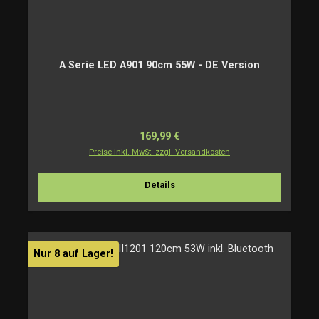
A Serie LED A901 90cm 55W - DE Version
Regulärer Preis:
169,99 €
Preise inkl. MwSt. zzgl. Versandkosten
Details
Nur 8 auf Lager!