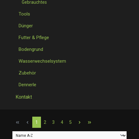
Gebrauchtes
Tools
Dünger
Futter & Pflege
Bodengrund
Wasserwechselsystem
Zubehör
Dennerle
Kontakt
Seite
Seite
Seite
Seite
Seite
1
2
3
4
5