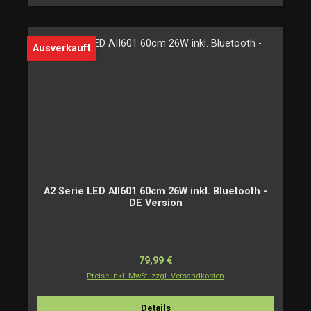
Ausverkauft
A2 Serie LED AII601 60cm 26W inkl. Bluetooth -
DE Version
Regulärer Preis:
79,99 €
Preise inkl. MwSt. zzgl. Versandkosten
Details