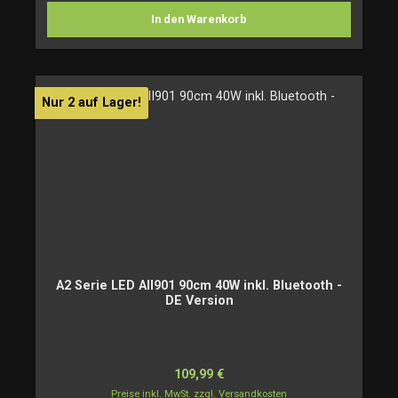
In den Warenkorb
Nur 2 auf Lager!
A2 Serie LED AII901 90cm 40W inkl. Bluetooth -
DE Version
Regulärer Preis:
109,99 €
Preise inkl. MwSt. zzgl. Versandkosten