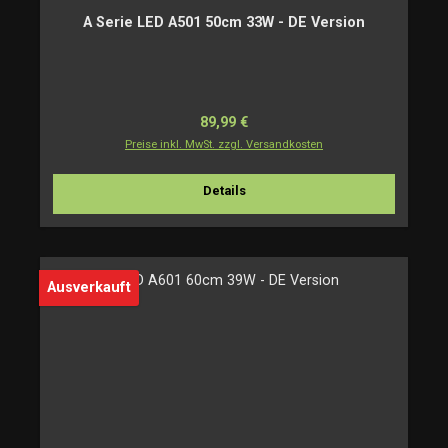
A Serie LED A501 50cm 33W - DE Version
Regulärer Preis:
89,99 €
Preise inkl. MwSt. zzgl. Versandkosten
Details
Ausverkauft