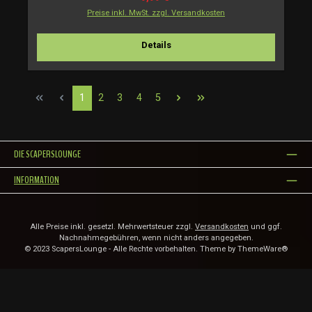
Preise inkl. MwSt. zzgl. Versandkosten
Details
Seite
Seite
Seite
Seite
Seite
1
2
3
4
5
DIE SCAPERSLOUNGE
INFORMATION
Alle Preise inkl. gesetzl. Mehrwertsteuer zzgl.
Versandkosten
und ggf.
Nachnahmegebühren, wenn nicht anders angegeben.
© 2023 ScapersLounge - Alle Rechte vorbehalten. Theme by
ThemeWare®