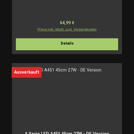
Regulärer Preis:
64,99 €
Preise inkl. MwSt. zzgl. Versandkosten
Details
Ausverkauft
A Serie LED A451 45cm 27W - DE Version