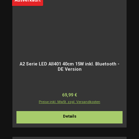
Ausverkauft
A2 Serie LED AII401 40cm 15W inkl. Bluetooth -
DE Version
Regulärer Preis:
69,99 €
Preise inkl. MwSt. zzgl. Versandkosten
Details