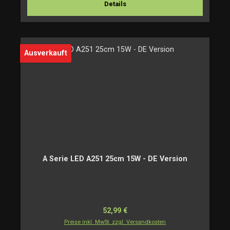
Details
Ausverkauft
A Serie LED A251 25cm 15W - DE Version
Regulärer Preis:
52,99 €
Preise inkl. MwSt. zzgl. Versandkosten