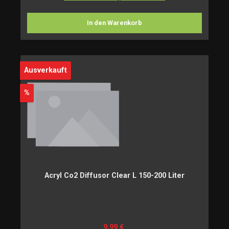
In den Warenkorb
Ausverkauft
Rabatt
%
Acryl Co2 Diffusor Clear L 150-200 Liter
Verkaufspreis:
Regulärer Preis:
9,99 €