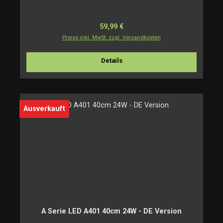
Regulärer Preis:
59,99 €
Preise inkl. MwSt. zzgl. Versandkosten
Details
Ausverkauft
A Serie LED A401 40cm 24W - DE Version