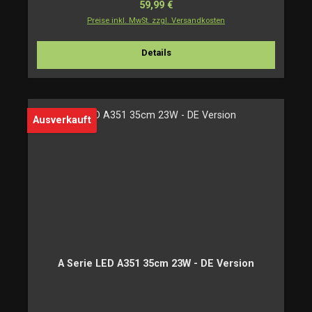
Regulärer Preis:
59,99 €
Preise inkl. MwSt. zzgl. Versandkosten
Details
Ausverkauft
A Serie LED A351 35cm 23W - DE Version