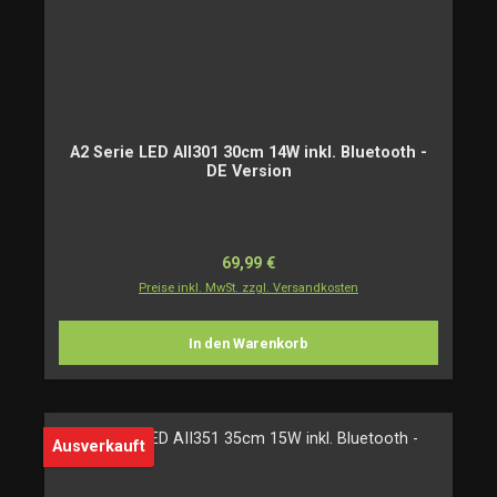
A2 Serie LED AII301 30cm 14W inkl. Bluetooth -
DE Version
Regulärer Preis:
69,99 €
Preise inkl. MwSt. zzgl. Versandkosten
In den Warenkorb
Ausverkauft