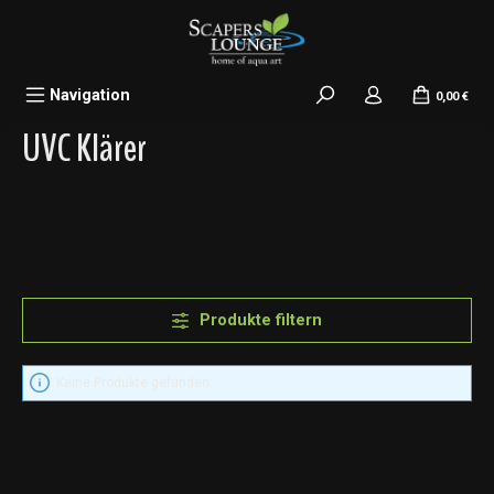
alt springen
Navigation
0,00 €
UVC Klärer
Produkte filtern
Keine Produkte gefunden.