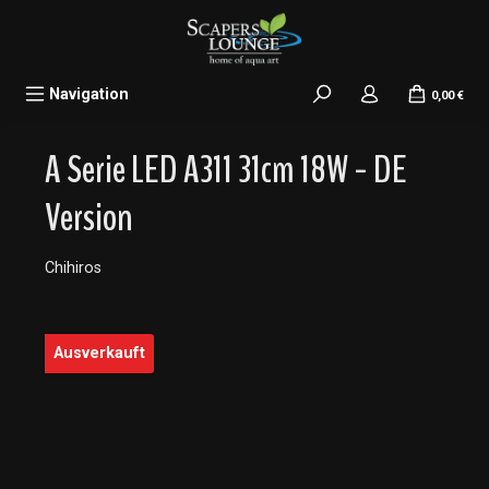
alt springen
Navigation
0,00 €
A Serie LED A311 31cm 18W - DE
Version
Chihiros
Bildergalerie überspringen
Ausverkauft