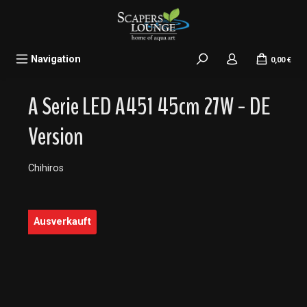
alt springen
Navigation
0,00 €
A Serie LED A451 45cm 27W - DE
Version
Chihiros
Bildergalerie überspringen
Ausverkauft