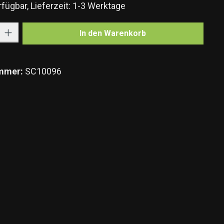
fügbar, Lieferzeit: 1-3 Werktage
Gib den gewünschten Wert ein oder benutze die Schaltflächen um die Anzahl zu e
In den Warenkorb
mmer:
SC10096