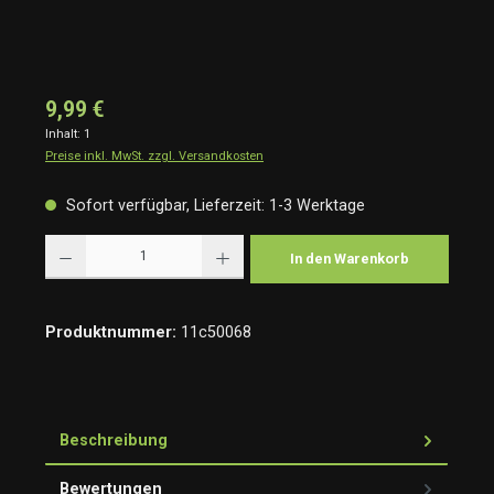
9,99 €
Inhalt:
1
Preise inkl. MwSt. zzgl. Versandkosten
Sofort verfügbar, Lieferzeit: 1-3 Werktage
Produkt Anzahl: Gib den gewünschten Wert ein oder benutze die Schaltflächen um die Anzah
In den Warenkorb
Produktnummer:
11c50068
Beschreibung
Bewertungen