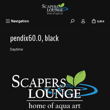
alt springen
Navigation
0,00 €
pendix60.0, black
Daytime
Bildergalerie überspringen