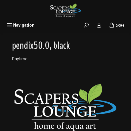
alt springen
Navigation
0,00 €
pendix50.0, black
Daytime
Bildergalerie überspringen