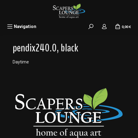
alt springen
Navigation
0,00 €
pendix240.0, black
Daytime
Bildergalerie überspringen