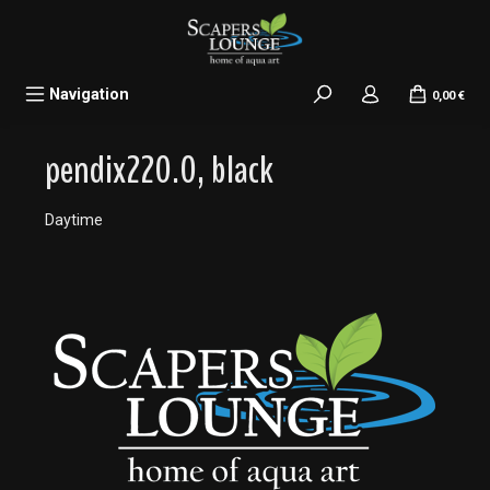
alt springen
Navigation
0,00 €
pendix220.0, black
Daytime
Bildergalerie überspringen