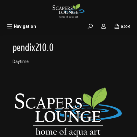
alt springen
Navigation
0,00 €
pendix210.0
Daytime
Bildergalerie überspringen