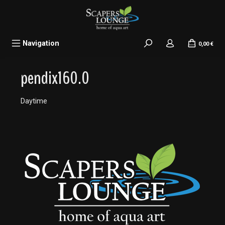
alt springen
Navigation
0,00 €
pendix160.0
Daytime
Bildergalerie überspringen