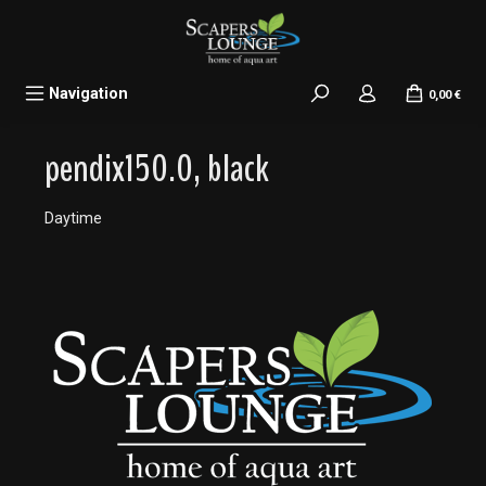
alt springen
Navigation
0,00 €
pendix150.0, black
Daytime
Bildergalerie überspringen