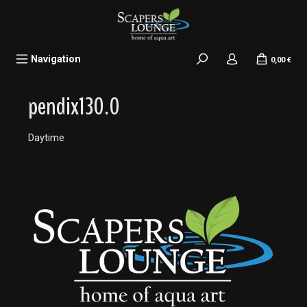
alt springen
Navigation
0,00 €
pendix130.0
Daytime
Bildergalerie überspringen