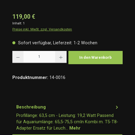
119,00 €
Inhalt:
1
Preise inkl. MwSt. zzgl. Versandkosten
Sofort verfügbar, Lieferzeit: 1-2 Wochen
Produkt Anzahl: Gib den gewünschten Wert ein oder benutze die Schaltflächen um die Anzah
In den Warenkorb
Produktnummer:
14-0016
Beschreibung
Profillänge: 63,5 cm - Leistung: 19,2 Watt Passend
für Aquariumlänge: 65,5-75,5 cmIn Kombi m. T5-T8-
Adapter Ersatz für Leuch…
Mehr