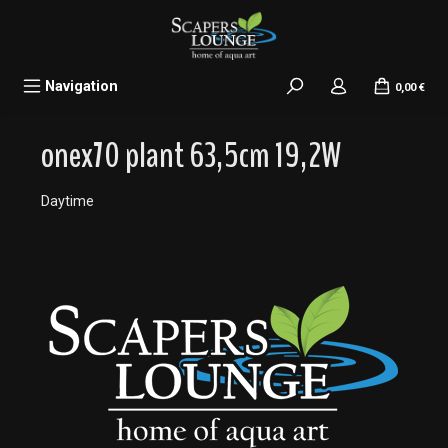
alt springen
Navigation
0,00 €
onex70 plant 63,5cm 19,2W
Daytime
Bildergalerie überspringen