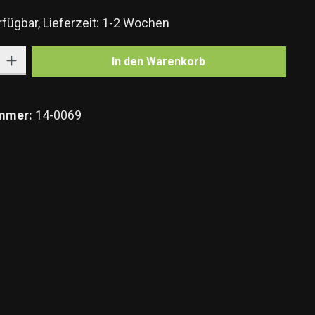
fügbar, Lieferzeit: 1-2 Wochen
Gib den gewünschten Wert ein oder benutze die Schaltflächen um die Anzahl zu e
In den Warenkorb
mmer:
14-0069