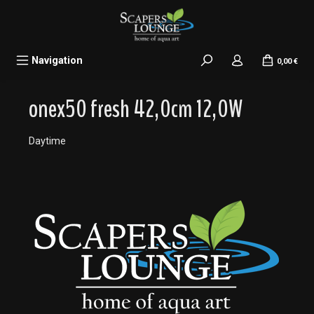
alt springen
Navigation
0,00 €
onex50 fresh 42,0cm 12,0W
Daytime
Bildergalerie überspringen