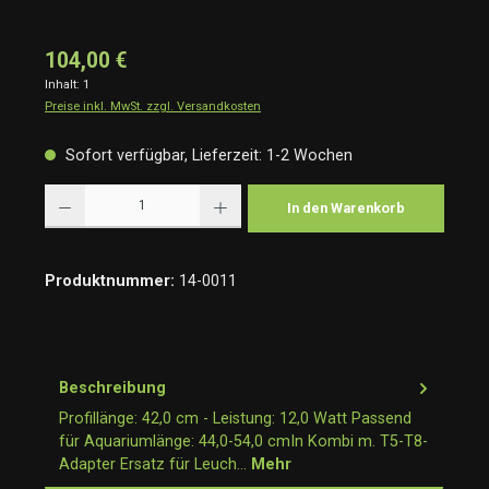
104,00 €
Inhalt:
1
Preise inkl. MwSt. zzgl. Versandkosten
Sofort verfügbar, Lieferzeit: 1-2 Wochen
Produkt Anzahl: Gib den gewünschten Wert ein oder benutze die Schaltflächen um die Anzah
In den Warenkorb
Produktnummer:
14-0011
Beschreibung
Profillänge: 42,0 cm - Leistung: 12,0 Watt Passend
für Aquariumlänge: 44,0-54,0 cmIn Kombi m. T5-T8-
Adapter Ersatz für Leuch…
Mehr