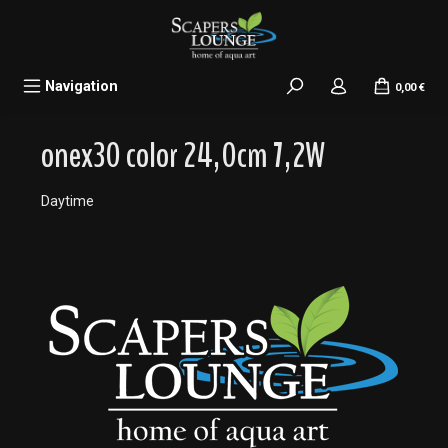
alt springen
Navigation
0,00 €
onex30 color 24,0cm 7,2W
Daytime
Bildergalerie überspringen