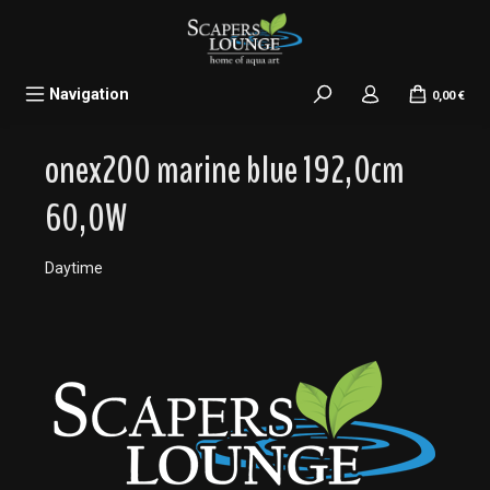
alt springen
Navigation
0,00 €
onex200 marine blue 192,0cm
60,0W
Daytime
Bildergalerie überspringen