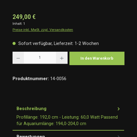
249,00 €
Inhalt:
1
Preise inkl. MwSt. zzgl. Versandkosten
Sofort verfügbar, Lieferzeit: 1-2 Wochen
Produkt Anzahl: Gib den gewünschten Wert ein oder benutze die Schaltflächen um die Anzah
In den Warenkorb
Produktnummer:
14-0056
Beschreibung
Profillänge: 192,0 cm - Leistung: 60,0 Watt Passend
für Aquariumlänge: 194,0-204,0 cm
Bewertungen