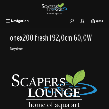
alt springen
Navigation
0,00 €
onex200 fresh 192,0cm 60,0W
Daytime
Bildergalerie überspringen