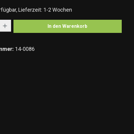
fügbar, Lieferzeit: 1-2 Wochen
Gib den gewünschten Wert ein oder benutze die Schaltflächen um die Anzahl zu e
In den Warenkorb
mmer:
14-0086