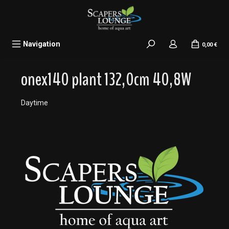
alt springen
Navigation
0,00 €
onex140 plant 132,0cm 40,8W
Daytime
Bildergalerie überspringen