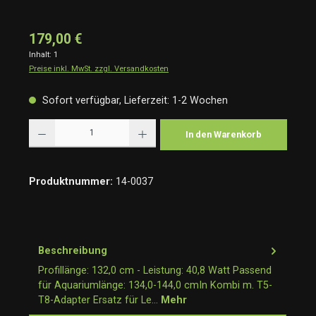
179,00 €
Inhalt:
1
Preise inkl. MwSt. zzgl. Versandkosten
Sofort verfügbar, Lieferzeit: 1-2 Wochen
Produkt Anzahl: Gib den gewünschten Wert ein oder benutze die Schaltflächen um die Anzah
In den Warenkorb
Produktnummer:
14-0037
Beschreibung
Profillänge: 132,0 cm - Leistung: 40,8 Watt Passend
für Aquariumlänge: 134,0-144,0 cmIn Kombi m. T5-
T8-Adapter Ersatz für Le…
Mehr