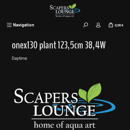
alt springen
Navigation
0,00 €
onex130 plant 123,5cm 38,4W
Daytime
Bildergalerie überspringen