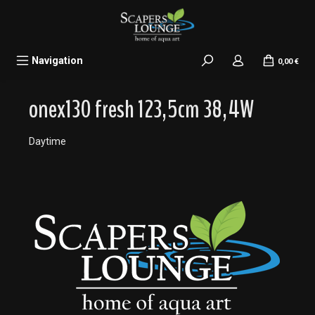
alt springen
Navigation
0,00 €
onex130 fresh 123,5cm 38,4W
Daytime
Bildergalerie überspringen