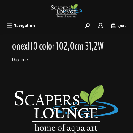
alt springen
Navigation
0,00 €
onex110 color 102,0cm 31,2W
Daytime
Bildergalerie überspringen