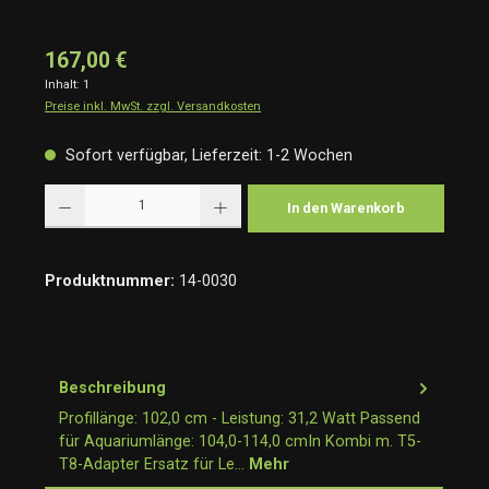
167,00 €
Inhalt:
1
Preise inkl. MwSt. zzgl. Versandkosten
Sofort verfügbar, Lieferzeit: 1-2 Wochen
Produkt Anzahl: Gib den gewünschten Wert ein oder benutze die Schaltflächen um die Anzah
In den Warenkorb
Produktnummer:
14-0030
Beschreibung
Profillänge: 102,0 cm - Leistung: 31,2 Watt Passend
für Aquariumlänge: 104,0-114,0 cmIn Kombi m. T5-
T8-Adapter Ersatz für Le…
Mehr