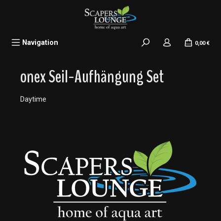
alt springen
Navigation
0,00 €
onex Seil-Aufhängung Set
Daytime
Bildergalerie überspringen