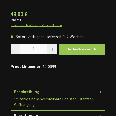
49,00 €
Inhalt:
1
Preise inkl. MwSt. zzgl. Versandkosten
Sofort verfügbar, Lieferzeit: 1-2 Wochen
Produkt Anzahl: Gib den gewünschten Wert ein oder benutze die Schaltflächen um die Anzah
In den Warenkorb
Produktnummer:
40-0399
Beschreibung
Stufenlos höhenverstellbare Edelstahl-Drahtseil-
Aufhängung
Bewertungen