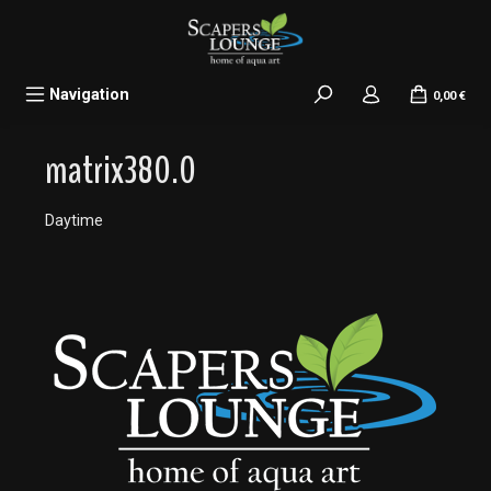
alt springen
Navigation
0,00 €
matrix380.0
Daytime
Bildergalerie überspringen