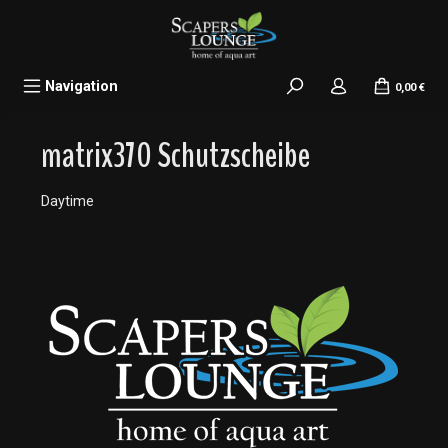
alt springen
Navigation
0,00 €
matrix370 Schutzscheibe
Daytime
Bildergalerie überspringen