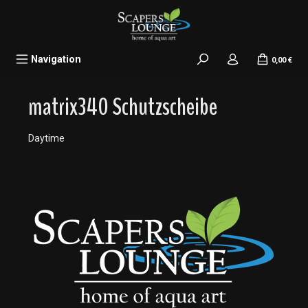
alt springen
Navigation
0,00 €
matrix340 Schutzscheibe
Daytime
Bildergalerie überspringen