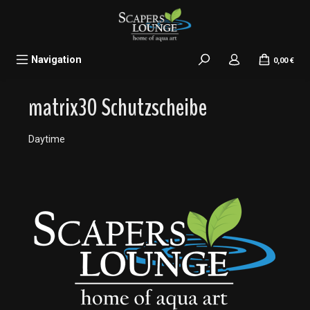
alt springen
Navigation
0,00 €
matrix30 Schutzscheibe
Daytime
Bildergalerie überspringen