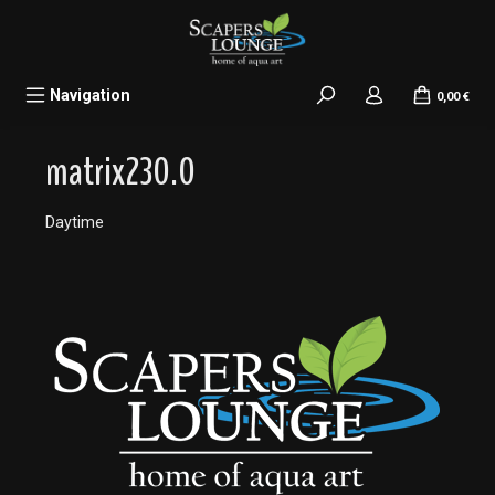
alt springen
Navigation
0,00 €
matrix230.0
Daytime
Bildergalerie überspringen