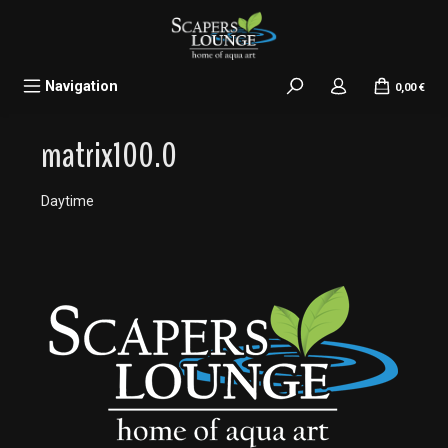
alt springen
Navigation
0,00 €
matrix100.0
Daytime
Bildergalerie überspringen