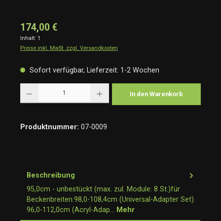
174,00 €
Inhalt:
1
Preise inkl. MwSt. zzgl. Versandkosten
Sofort verfügbar, Lieferzeit: 1-2 Wochen
Produkt Anzahl: Gib den gewünschten Wert ein oder benutze die Schaltflächen um die Anzah
In den Warenkorb
Produktnummer:
07-0009
Beschreibung
95,0cm - unbestückt (max. zul. Module: 8 St.)für
Beckenbreiten:98,0-108,4cm (Universal-Adapter Set)
96,0-112,0cm (Acryl-Adap…
Mehr