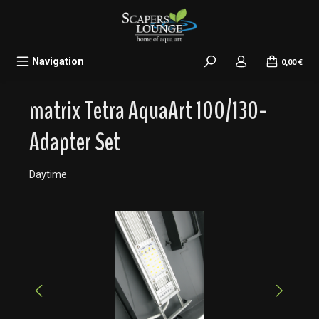
alt springen
Navigation
0,00 €
matrix Tetra AquaArt 100/130-
Adapter Set
Daytime
Bildergalerie überspringen