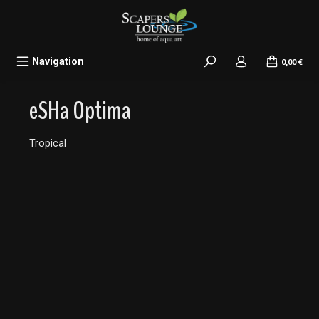
alt springen
Navigation
0,00 €
eSHa Optima
Tropical
Bildergalerie überspringen