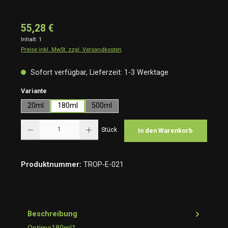
55,28 €
Inhalt:
1
Preise inkl. MwSt. zzgl. Versandkosten
Sofort verfügbar, Lieferzeit: 1-3 Werktage
auswählen
Variante
20ml
180ml
500ml
Produkt Anzahl: Gib den gewünschten Wert ein oder benutze die Schaltflächen um die Anzah
Stück
In den Warenkorb
Produktnummer:
TROP-E-021
Beschreibung