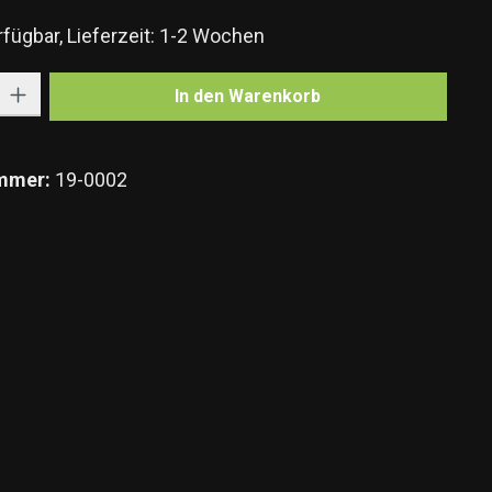
fügbar, Lieferzeit: 1-2 Wochen
Gib den gewünschten Wert ein oder benutze die Schaltflächen um die Anzahl zu e
In den Warenkorb
mmer:
19-0002