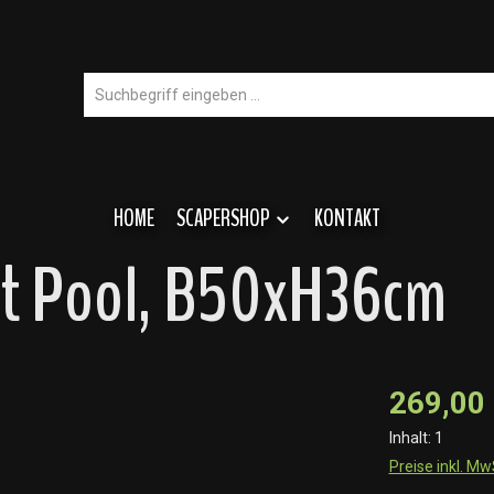
HOME
SCAPERSHOP
KONTAKT
t Pool, B50xH36cm
269,00
Inhalt:
1
Preise inkl. M