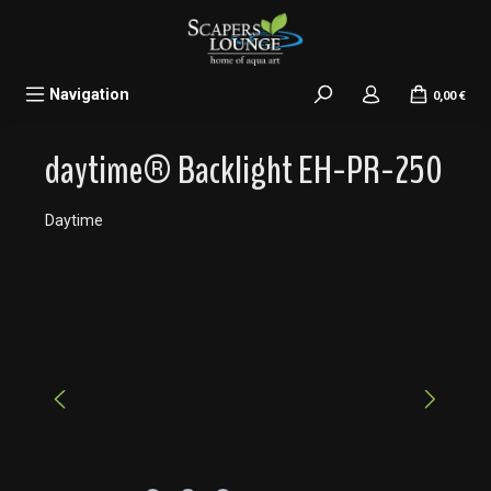
alt springen
Navigation
0,00 €
daytime® Backlight EH-PR-250
Daytime
Bildergalerie überspringen