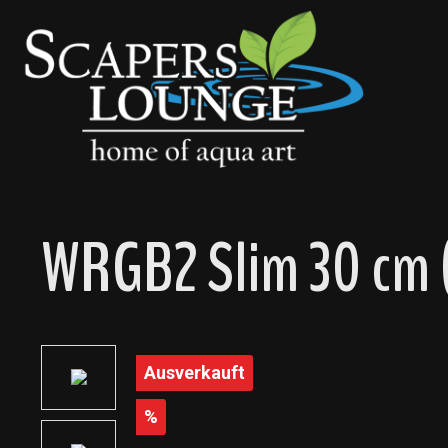
springen
Zur Hauptnavigation springen
WRGB2 Slim 30 cm (
Bildergalerie überspringen
Ausverkauft
Rabatt
%