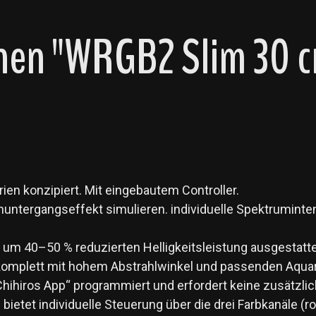
en "WRGB2 Slim 30 cm
ien konzipiert. Mit eingebautem Controller.
tergangseffekt simulieren. individuelle Spektrumintens
r um 40–50 % reduzierten Helligkeitsleistung ausgestatt
 komplett mit hohem Abstrahlwinkel und passenden Aqua
Chihiros App“ programmiert und erfordert keine zusätzl
ietet individuelle Steuerung über die drei Farbkanäle (rot