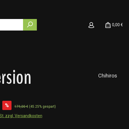
0,00 €
rsion
Chihiros
%
179,00 €
(45.25% gespart)
wSt. zzgl. Versandkosten