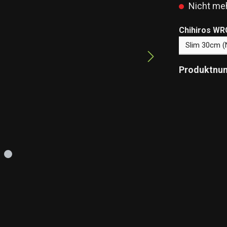
Nicht meh
Chihiros WRG
Produktnu