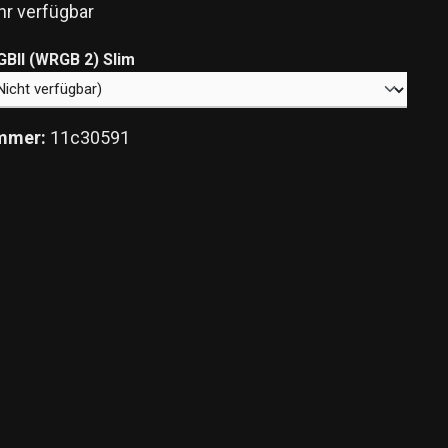
r verfügbar
auswählen
BII (WRGB 2) Slim
mmer:
11c30591