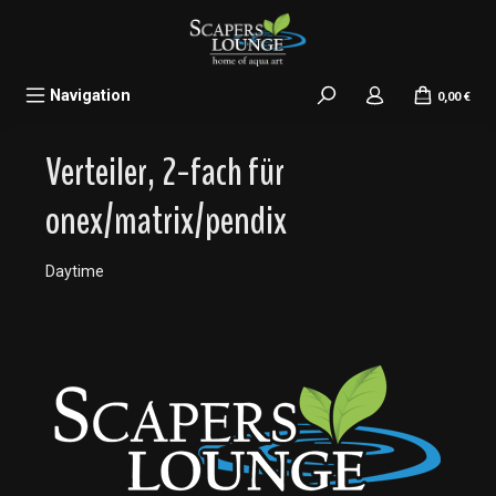
alt springen
Navigation
0,00 €
Verteiler, 2-fach für
onex/matrix/pendix
Daytime
Bildergalerie überspringen