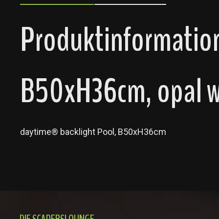
Produktinformation
B50xH36cm, opal w
daytime® backlight Pool, B50xH36cm