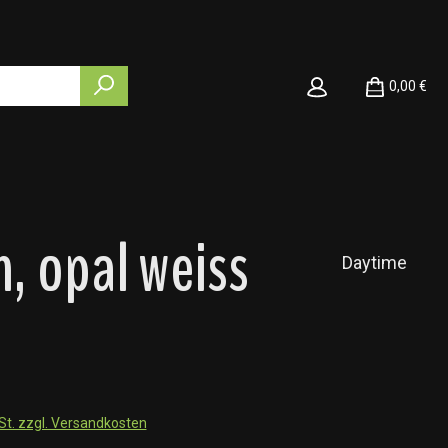
0,00 €
, opal weiss
Daytime
wSt. zzgl. Versandkosten