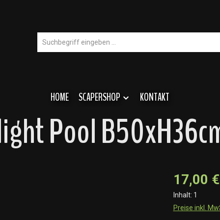
HOME
SCAPERSHOP
KONTAKT
klight Pool B50xH36cm
17,00 €
Inhalt:
1
Preise inkl. M