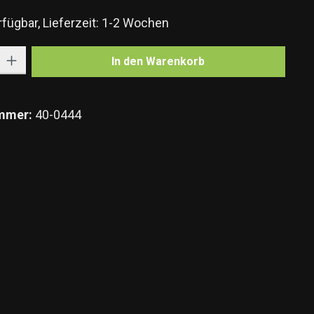
fügbar, Lieferzeit: 1-2 Wochen
Gib den gewünschten Wert ein oder benutze die Schaltflächen um die Anzahl zu e
In den Warenkorb
mmer:
40-0444