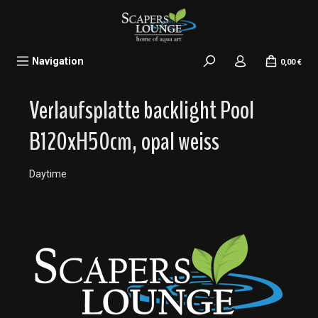
alt springen
Navigation
0,00 €
Verlaufsplatte backlight Pool
B120xH50cm, opal weiss
Daytime
Bildergalerie überspringen