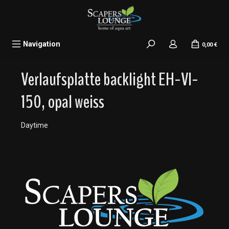
alt springen
Navigation
0,00 €
Verlaufsplatte backlight EH-VI-
150, opal weiss
Daytime
Bildergalerie überspringen