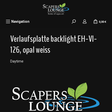
alt springen
Navigation
0,00 €
Verlaufsplatte backlight EH-VI-
126, opal weiss
Daytime
Bildergalerie überspringen