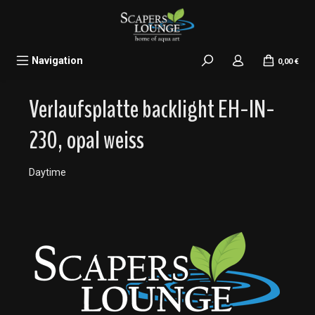
alt springen
Navigation
0,00 €
Verlaufsplatte backlight EH-IN-
230, opal weiss
Daytime
Bildergalerie überspringen