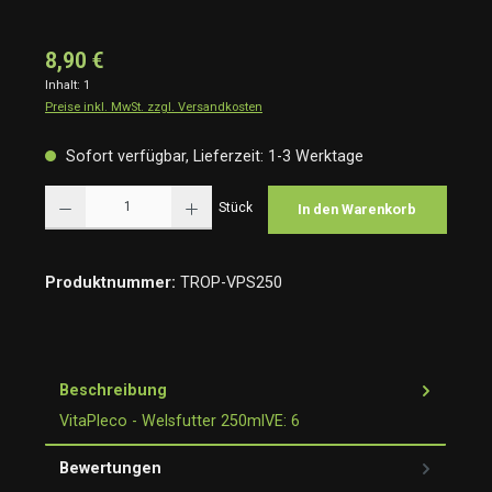
8,90 €
Inhalt:
1
Preise inkl. MwSt. zzgl. Versandkosten
Sofort verfügbar, Lieferzeit: 1-3 Werktage
Produkt Anzahl: Gib den gewünschten Wert ein oder benutze die Schaltflächen um die Anzah
Stück
In den Warenkorb
Produktnummer:
TROP-VPS250
Beschreibung
VitaPleco - Welsfutter 250mlVE: 6
Bewertungen