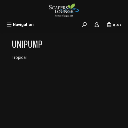
alt springen
Navigation
0,00 €
UNIPUMP
Tropical
Bildergalerie überspringen