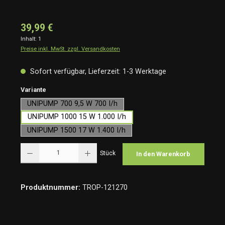
39,99 €
Inhalt:
1
Preise inkl. MwSt. zzgl. Versandkosten
Sofort verfügbar, Lieferzeit: 1-3 Werktage
auswählen
Variante
UNIPUMP 700 9,5 W 700 I/h
UNIPUMP 1000 15 W 1.000 I/h
UNIPUMP 1500 17 W 1.400 I/h
Produkt Anzahl: Gib den gewünschten Wert ein oder benutze die Schaltflächen um die Anzah
Stück
In den Warenkorb
Produktnummer:
TROP-121270