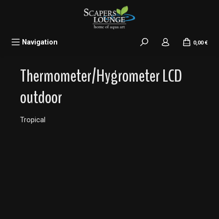
alt springen
Navigation
0,00 €
Thermometer/Hygrometer LCD
outdoor
Tropical
Bildergalerie überspringen