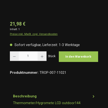
21,98 €
Inhalt:
1
Preise inkl. MwSt. zzgl. Versandkosten
Sofort verfügbar, Lieferzeit: 1-3 Werktage
Produkt Anzahl: Gib den gewünschten Wert ein oder benutze die Schaltflächen um die Anzah
Stück
In den Warenkorb
Produktnummer:
TROP-007-11021
Beschreibung
Thermometer/Hygromete LCD outdoor144