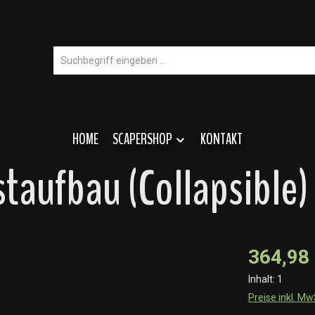
HOME
SCAPERSHOP
KONTAKT
taufbau (Collapsible)
364,98
Inhalt:
1
Preise inkl. M