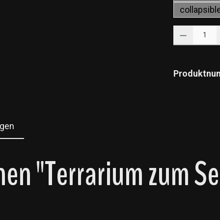
collapsib
Produkt Anzahl: 
Produktnu
gen
en "Terrarium zum Se