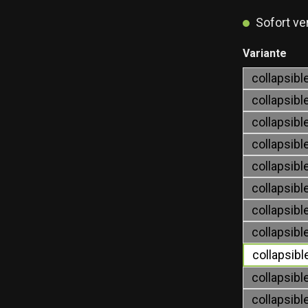
Sofort ver
aus
Variante
collapsib
collapsib
collapsib
collapsib
collapsibl
collapsib
collapsib
collapsib
collapsib
collapsib
collapsib