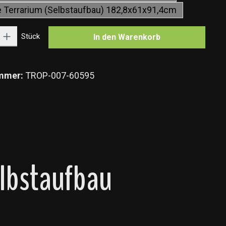
le Terrarium (Selbstaufbau) 182,8x61x91,4cm
Gib den gewünschten Wert ein oder benutze die Schaltflächen um die Anzahl zu e
Stück
In den Warenkorb
mmer:
TROP-007-60595
lbstaufbau