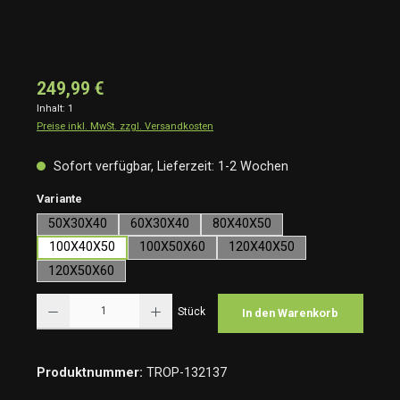
249,99 €
Inhalt:
1
Preise inkl. MwSt. zzgl. Versandkosten
Sofort verfügbar, Lieferzeit: 1-2 Wochen
auswählen
Variante
50X30X40
60X30X40
80X40X50
100X40X50
100X50X60
120X40X50
120X50X60
Produkt Anzahl: Gib den gewünschten Wert ein oder benutze die Schaltflächen um die Anzah
Stück
In den Warenkorb
Produktnummer:
TROP-132137