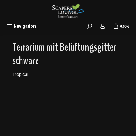
alt springen
Navigation
0,00 €
Terrarium mit Belüftungsgitter
schwarz
Tropical
Bildergalerie überspringen